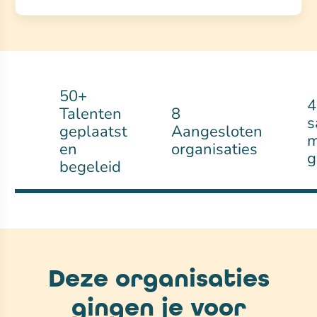
50+
4
Talenten
8
s
geplaatst
Aangesloten
m
en
organisaties
g
begeleid
Deze organisaties
gingen je voor